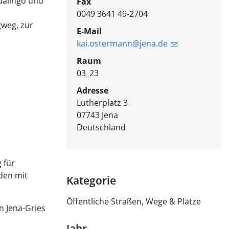
ualingo und
Fax
0049 3641 49-2704
gweg, zur
E-Mail
kai.ostermann@jena.de
Raum
03_23
Adresse
Lutherplatz 3
07743
Jena
Deutschland
 für
den mit
Kategorie
Öffentliche Straßen, Wege & Plätze
n Jena-Gries
Jahr