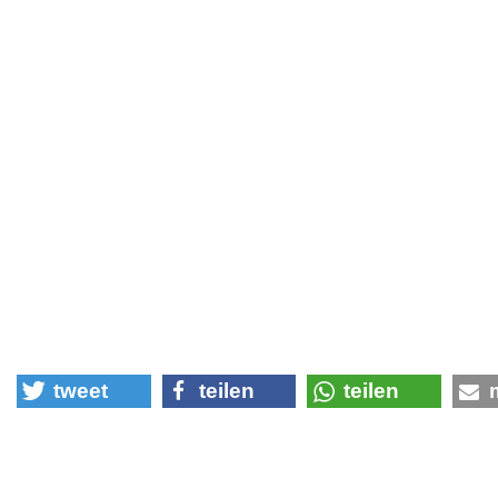
tweet
teilen
teilen