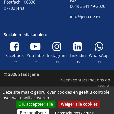
Fax
Postfach 100338
0049 3641 49-2020
07703 Jena
info@jena.de
Sociale-mediakanalen:
Facebook
YouTube
Instagram
Linkedin
WhatsApp
© 2026 Stadt Jena
Neem contact met ons op
Afdruk
Deze site maakt gebruik van cookies en geeft u controle
Toegankelijkheid
over wat u wilt activeren
Gegevensbescherming
OK, accepteer alle
Weiger alle cookies
Auteursrecht en beeldrechten
Personaliseer
Datenschutzerklärung