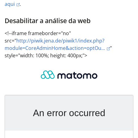
aqui
.
Desabilitar a análise da web
<!--iframe frameborder="no"
src="
http://piwik.jena.de/piwik1/index.php?
module=CoreAdminHome&action=optOu…
"
style="width: 100%; height: 400px;">