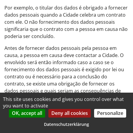
Por exemplo, o titular dos dados é obrigado a fornecer
dados pessoais quando a Cidade celebra um contrato
com ele. O não fornecimento dos dados pessoais
significaria que o contrato com a pessoa em causa não
poderia ser concluído.
Antes de fornecer dados pessoais pela pessoa em
causa, a pessoa em causa deve contactar a Cidade. O
envolvido será então informado caso a caso se o
fornecimento dos dados pessoais é exigido por lei ou
contrato ou é necessário para a conclusão do
contrato, se existe uma obrigação de fornecer os
dados pessoais e quais seriam as consequências de
não fornecer os dados pessoais.
This site uses cookies and gives you control over what
you want to activate
OK, accept all
Deny all cookies
Personalize
Existência de tomadas de decisão
automatizadas
Datenschutzerklärung