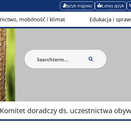
Język migowy
Łatwy język
ictwo, mobilność i klimat
Edukacja i spraw
Komitet doradczy ds. uczestnictwa obyw