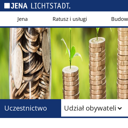
Panel zarządzania plikami cookies
Jena
Ratusz i usługi
Budown
Uczestnictwo
Udział obywateli