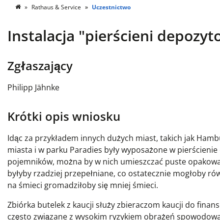
Rathaus & Service
Uczestnictwo
Instalacja "pierścieni depozy
Zgłaszający
Philipp Jähnke
Krótki opis wniosku
Idąc za przykładem innych dużych miast, takich jak Ham
miasta i w parku Paradies były wyposażone w pierścien
pojemników, można by w nich umieszczać puste opakowan
byłyby rzadziej przepełniane, co ostatecznie mogłoby rów
na śmieci gromadziłoby się mniej śmieci.
Zbiórka butelek z kaucji służy zbieraczom kaucji do fina
często związane z wysokim ryzykiem obrażeń spowodowa