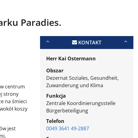
arku Paradies.
KONTAKT
Herr Kai Ostermann
Obszar
Dezernat Soziales, Gesundheit,
Zuwanderung und Klima
i w centrum
j strony
Funkcja
e na śmieci
Zentrale Koordinierungsstelle
 wokół koszy
Bürgerbeteiligung
Telefon
ów jest
0049 3641 49-2887
mi,