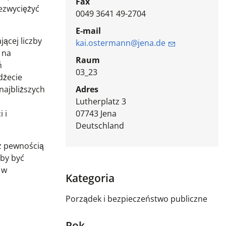
Fax
ezwyciężyć
0049 3641 49-2704
E-mail
ącej liczby
kai.ostermann@jena.de
 na
Raum
ń
03_23
dżecie
najbliższych
Adres
Lutherplatz 3
 i
07743
Jena
Deutschland
 z pewnością
by być
 w
Kategoria
Porządek i bezpieczeństwo publiczne
Rok