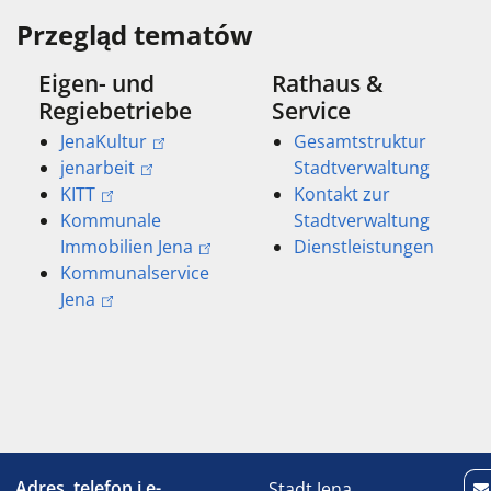
Przegląd tematów
Eigen- und
Rathaus &
Regiebetriebe
Service
JenaKultur
Gesamtstruktur
jenarbeit
Stadtverwaltung
KITT
Kontakt zur
Kommunale
Stadtverwaltung
Immobilien Jena
Dienstleistungen
Kommunalservice
Jena
Adres, telefon i e-
Stadt Jena