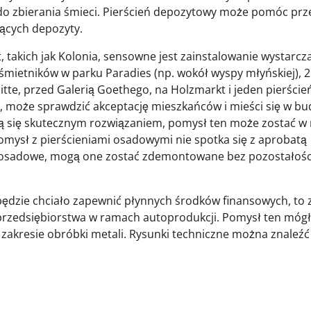
 do zbierania śmieci. Pierścień depozytowy może pomóc prz
jących depozyty.
takich jak Kolonia, sensowne jest zainstalowanie wystarczaj
śmietników w parku Paradies (np. wokół wyspy młyńskiej), 2
tte, przed Galerią Goethego, na Holzmarkt i jeden pierście
może sprawdzić akceptację mieszkańców i mieści się w bu
ażą się skutecznym rozwiązaniem, pomysł ten może zostać w 
pomysł z pierścieniami osadowymi nie spotka się z aprobatą
e osadowe, mogą one zostać zdemontowane bez pozostałości
e będzie chciało zapewnić płynnych środków finansowych, to
przedsiębiorstwa w ramach autoprodukcji. Pomysł ten mógł
zakresie obróbki metali. Rysunki techniczne można znaleźć