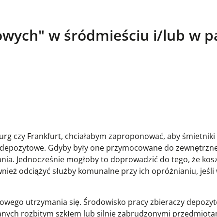
towych" w śródmieściu i/lub w p
burg czy Frankfurt, chciałabym zaproponować, aby śmietnik
ie depozytowe. Gdyby były one przymocowane do zewnętrzne
ia. Jednocześnie mogłoby to doprowadzić do tego, że kosz
nież odciążyć służby komunalne przy ich opróżnianiu, jeśli
nsowego utrzymania się. Środowisko pracy zbieraczy depozyt
nych rozbitym szkłem lub silnie zabrudzonymi przedmiota